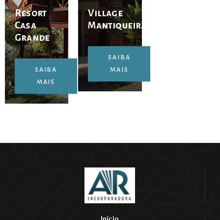
Resort
Village
Casa
Mantiqueira
Grande
SAIBA
SAIBA
MAIS
MAIS
Início