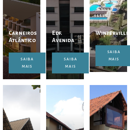
Carneiros
Edf.
Winterville
Atlântico
Avenida
SAIBA
SAIBA
SAIBA
MAIS
MAIS
MAIS