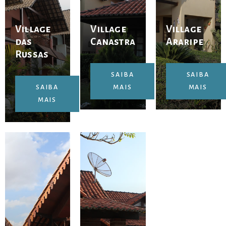
Village
Village
Village
das
Canastra
Araripe
Russas
SAIBA
SAIBA
SAIBA
MAIS
MAIS
MAIS