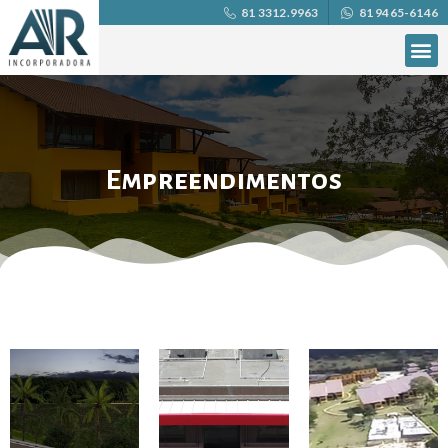
81 3312.9963
81 9465-6146
Empreendimentos